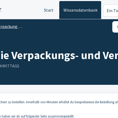
T
Start
Wissensdatenbank
Ein Ti
packung und Versand
die Verpackungs- und V
ACHMITTAGS
ein zu bestellen. Innerhalb von Minuten erhältst du beispielsweise die Bestellung al
 haben wir dir auf folgender Seite zusammengestellt: