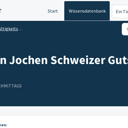
T
Start
Wissensdatenbank
Ein Ti
itsdauer, Übertragbarkeit und Umtausch
n Jochen Schweizer Gut
NACHMITTAGS
nen: