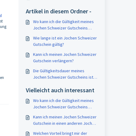
Artikel in diesem Ordner -
nd
st
Wo kann ich die Gültigkeit meines
rung
Jochen Schweizer Gutscheins
überprüfen?
Wie lange ist ein Jochen Schweizer
Gutschein gültig?
Kann ich meinen Jochen Schweizer
Gutschein verlängern?
Die Gültigkeitsdauer meines
Jochen Schweizer Gutscheins ist
den
abgelaufen - kann ich ihn noch
Vielleicht auch interessant
verlängern?
Wo kann ich die Gültigkeit meines
Jochen Schweizer Gutscheins
überprüfen?
Kann ich meinen Jochen Schweizer
Gutschein in einen anderen Jochen
Schweizer Gutschein umtauschen?
Welchen Vorteil bringt mir der