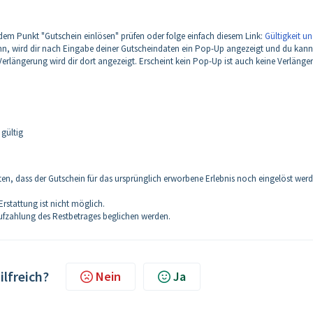
 dem Punkt "Gutschein einlösen" prüfen oder folge einfach diesem Link:
Gültigkeit u
ann, wird dir nach Eingabe deiner Gutscheindaten ein Pop-Up angezeigt und du kann
 Verlängerung wird dir dort angezeigt. Erscheint kein Pop-Up ist auch keine Verlänge
n gültig
en, dass der Gutschein für das ursprünglich erworbene Erlebnis noch eingelöst wer
Erstattung ist nicht möglich.
fzahlung des Restbetrages beglichen werden.
ilfreich?
Nein
Ja