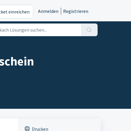
Anmelden
Registrieren
cket einreichen
schein
Drucken