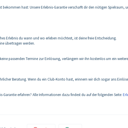
kt bekommen hast: Unsere Erlebnis-Garantie verschafft dir den nötigen Spielraum, 
lches Erlebnis du wann und wo erleben möchtest, ist deine freie Entscheidung.
ine übertragen werden.
it keine passenden Termine zur Einlösung, verlängern wir ihn kostenlos um ein weiter
ehrlicher Beratung. Wenn du ein Club-Konto hast, erinnern wir dich sogar ans Einlös
-Garantie erfahren? Alle Informationen dazu findest du auf der folgenden Seite:
Erl